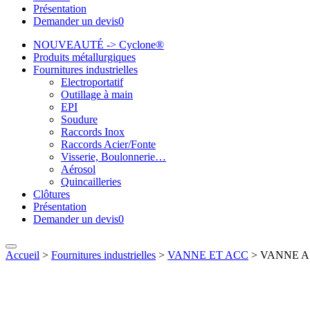
Présentation
Demander un devis
0
NOUVEAUTÉ -> Cyclone®
Produits métallurgiques
Fournitures industrielles
Electroportatif
Outillage à main
EPI
Soudure
Raccords Inox
Raccords Acier/Fonte
Visserie, Boulonnerie…
Aérosol
Quincailleries
Clôtures
Présentation
Demander un devis
0
Accueil
>
Fournitures industrielles
>
VANNE ET ACC
>
VANNE A