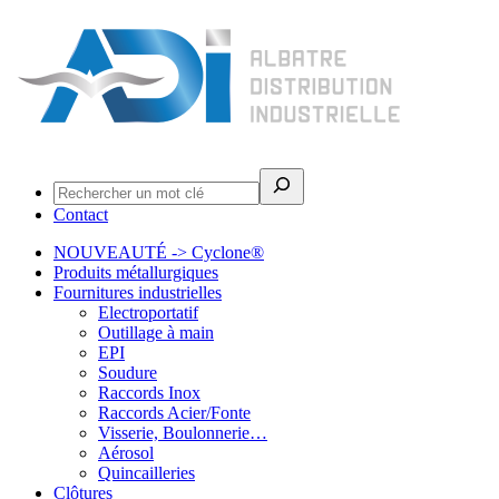
Rechercher
Contact
NOUVEAUTÉ -> Cyclone®
Produits métallurgiques
Fournitures industrielles
Electroportatif
Outillage à main
EPI
Soudure
Raccords Inox
Raccords Acier/Fonte
Visserie, Boulonnerie…
Aérosol
Quincailleries
Clôtures