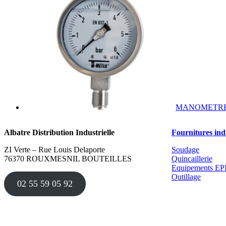
MANOMETRE 
Albatre Distribution Industrielle
Fournitures indu
ZI Verte – Rue Louis Delaporte
Soudage
76370 ROUXMESNIL BOUTEILLES
Quincaillerie
Equipements EP
Outillage
02 55 59 05 92