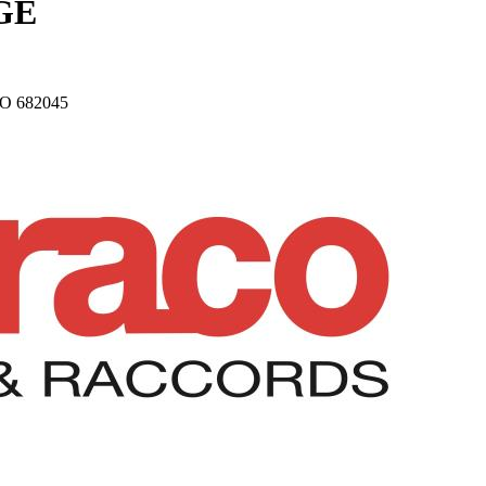
GE
O 682045