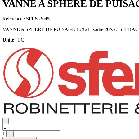
VANNE A SPHERE DE PUISA
Référence :
SFE682045
VANNE A SPHERE DE PUISAGE 15X21- sortie 20X27 SFERAC
Unité :
PC
Quantité
-
1
+