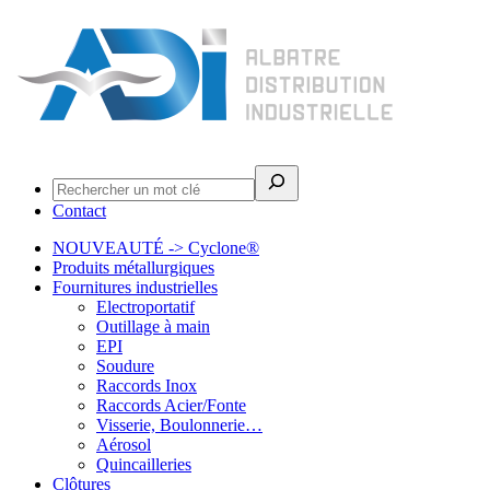
Rechercher
Contact
NOUVEAUTÉ -> Cyclone®
Produits métallurgiques
Fournitures industrielles
Electroportatif
Outillage à main
EPI
Soudure
Raccords Inox
Raccords Acier/Fonte
Visserie, Boulonnerie…
Aérosol
Quincailleries
Clôtures