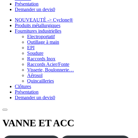
Présentation
Demander un devis
0
NOUVEAUTÉ -> Cyclone®
Produits métallurgiques
Fournitures industrielles
Electroportatif
Outillage à main
EPI
Soudure
Raccords Inox
Raccords Acier/Fonte
Visserie, Boulonnerie…
Aérosol
Quincailleries
Clôtures
Présentation
Demander un devis
0
VANNE ET ACC