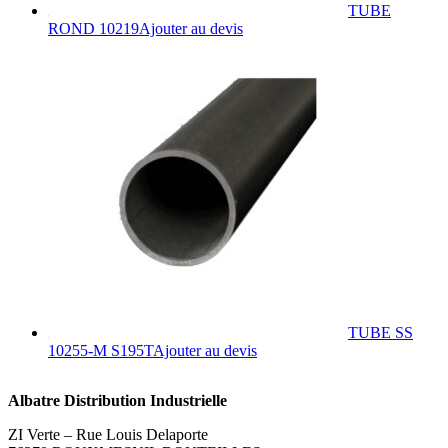
TUBE
Ce
ROND 10219
Ajouter au devis
produit
a
plusieurs
variations.
Les
options
peuvent
être
choisies
sur
la
page
du
produit
TUBE SS
Ce
10255-M S195T
Ajouter au devis
produit
a
Albatre Distribution Industrielle
plusieurs
variations.
ZI Verte – Rue Louis Delaporte
Les