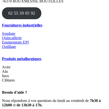
76370 ROUXMESNIL BOUTEILLES
options
peuvent
être
02 55 59 05 92
choisies
sur
la
Fournitures industrielles
page
du
Soudage
produit
Quincaillerie
Equipements EPI
Outillage
Produits métallurgiques
Acier
Alu
Inox
Clôtures
Besoin d’aide ?
Nous répondons à vos questions du lundi au vendredi de
7h30 à
12h00
et
de 13h30 à 17h.