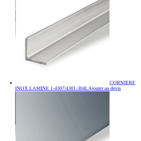
CORNIERE
Ce
INOX LAMINE 1-4307/4301-304L
Ajouter au devis
produit
a
plusieurs
variations.
Les
options
peuvent
être
choisies