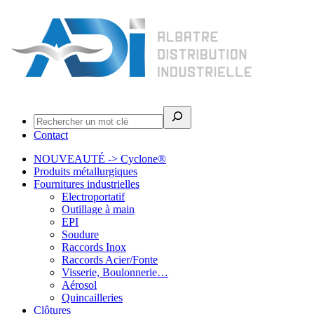
Rechercher
Contact
NOUVEAUTÉ -> Cyclone®
Produits métallurgiques
Fournitures industrielles
Electroportatif
Outillage à main
EPI
Soudure
Raccords Inox
Raccords Acier/Fonte
Visserie, Boulonnerie…
Aérosol
Quincailleries
Clôtures