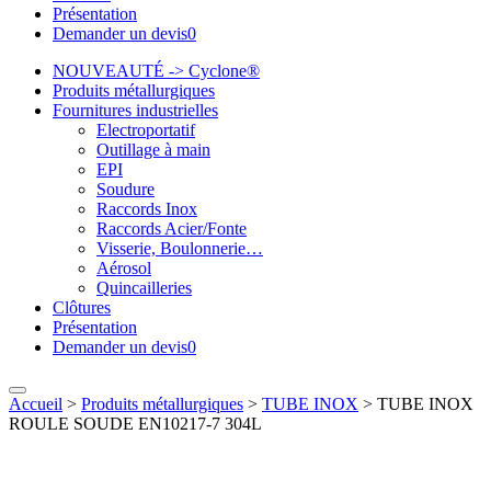
Présentation
Demander un devis
0
NOUVEAUTÉ -> Cyclone®
Produits métallurgiques
Fournitures industrielles
Electroportatif
Outillage à main
EPI
Soudure
Raccords Inox
Raccords Acier/Fonte
Visserie, Boulonnerie…
Aérosol
Quincailleries
Clôtures
Présentation
Demander un devis
0
Accueil
>
Produits métallurgiques
>
TUBE INOX
>
TUBE INOX
ROULE SOUDE EN10217-7 304L