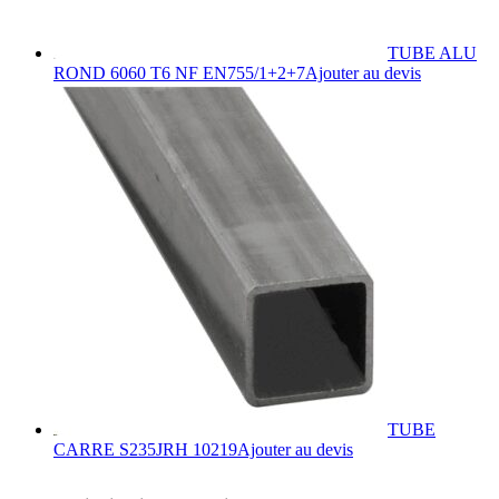
TUBE ALU
Ce
ROND 6060 T6 NF EN755/1+2+7
Ajouter au devis
produit
a
plusieurs
variations.
Les
options
peuvent
être
choisies
sur
la
page
du
produit
TUBE
Ce
CARRE S235JRH 10219
Ajouter au devis
produit
a