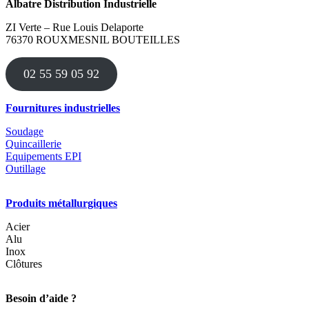
Albatre Distribution Industrielle
plusieurs
variations.
ZI Verte – Rue Louis Delaporte
Les
76370 ROUXMESNIL BOUTEILLES
options
peuvent
être
02 55 59 05 92
choisies
sur
la
Fournitures industrielles
page
du
Soudage
produit
Quincaillerie
Equipements EPI
Outillage
Produits métallurgiques
Acier
Alu
Inox
Clôtures
Besoin d’aide ?