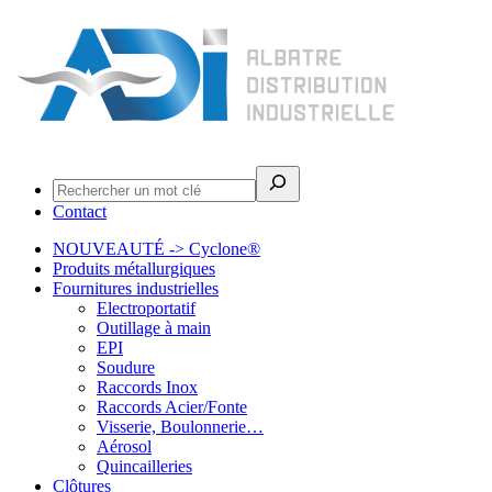
Rechercher
Contact
NOUVEAUTÉ -> Cyclone®
Produits métallurgiques
Fournitures industrielles
Electroportatif
Outillage à main
EPI
Soudure
Raccords Inox
Raccords Acier/Fonte
Visserie, Boulonnerie…
Aérosol
Quincailleries
Clôtures