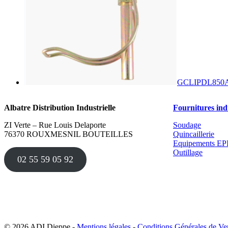
GCLIPDL850
A
Albatre Distribution Industrielle
Fournitures indu
ZI Verte – Rue Louis Delaporte
Soudage
76370 ROUXMESNIL BOUTEILLES
Quincaillerie
Equipements EP
Outillage
02 55 59 05 92
© 2026 ADI Dieppe -
Mentions légales
-
Conditions Générales de Ve