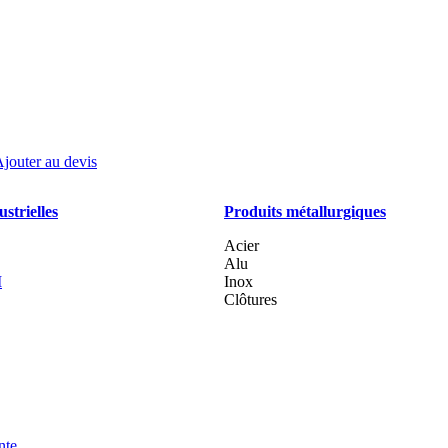
jouter au devis
strielles
Produits métallurgiques
Acier
Alu
I
Inox
Clôtures
nte