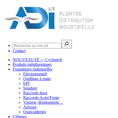
Rechercher
Contact
NOUVEAUTÉ -> Cyclone®
Produits métallurgiques
Fournitures industrielles
Electroportatif
Outillage à main
EPI
Soudure
Raccords Inox
Raccords Acier/Fonte
Visserie, Boulonnerie…
Aérosol
Quincailleries
Clôtures