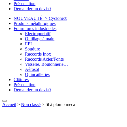
Présentation
Demander un devis
0
NOUVEAUTÉ -> Cyclone®
Produits métallurgiques
Fournitures industrielles
Electroportatif
Outillage à main
EPI
Soudure
Raccords Inox
Raccords Acier/Fonte
Visserie, Boulonnerie…
Aérosol
Quincailleries
Clôtures
Présentation
Demander un devis
0
Accueil
>
Non classé
>
fil à plomb meca