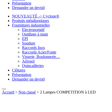
Présentation
Demander un devis
0
NOUVEAUTÉ -> Cyclone®
Produits métallurgiques
Fournitures industrielles
Electroportatif
Outillage à main
EPI
Soudure
Raccords Inox
Raccords Acier/Fonte
Visserie, Boulonnerie…
Aérosol
Quincailleries
Clôtures
Présentation
Demander un devis
0
Accueil
>
Non classé
>
2 Lampes COMPETITION à LED