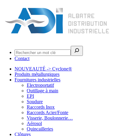
Rechercher
Contact
NOUVEAUTÉ -> Cyclone®
Produits métallurgiques
Fournitures industrielles
Electroportatif
Outillage à main
EPI
Soudure
Raccords Inox
Raccords Acier/Fonte
Visserie, Boulonnerie…
Aérosol
Quincailleries
Clôtures