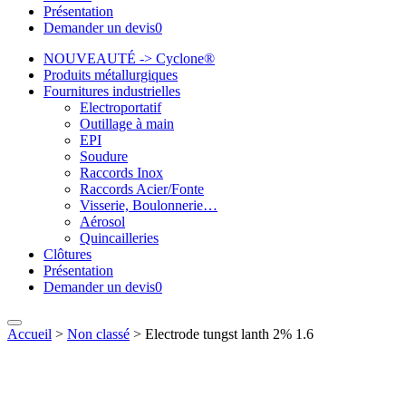
Présentation
Demander un devis
0
NOUVEAUTÉ -> Cyclone®
Produits métallurgiques
Fournitures industrielles
Electroportatif
Outillage à main
EPI
Soudure
Raccords Inox
Raccords Acier/Fonte
Visserie, Boulonnerie…
Aérosol
Quincailleries
Clôtures
Présentation
Demander un devis
0
Accueil
>
Non classé
>
Electrode tungst lanth 2% 1.6