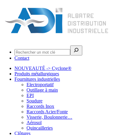
Rechercher
Contact
NOUVEAUTÉ -> Cyclone®
Produits métallurgiques
Fournitures industrielles
Electroportatif
Outillage à main
EPI
Soudure
Raccords Inox
Raccords Acier/Fonte
Visserie, Boulonnerie…
Aérosol
Quincailleries
Clôtures