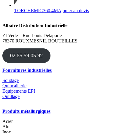
TORCHEMIG360.4M
Ajouter au devis
Albatre Distribution Industrielle
ZI Verte – Rue Louis Delaporte
76370 ROUXMESNIL BOUTEILLES
02 55 59 05 92
Fournitures industrielles
Soudage
Quincaillerie
Equipements EPI
Outillage
Produits métallurgiques
Acier
Alu
Inox