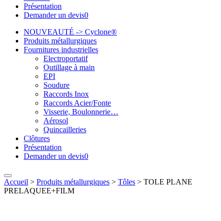
Présentation
Demander un devis
0
NOUVEAUTÉ -> Cyclone®
Produits métallurgiques
Fournitures industrielles
Electroportatif
Outillage à main
EPI
Soudure
Raccords Inox
Raccords Acier/Fonte
Visserie, Boulonnerie…
Aérosol
Quincailleries
Clôtures
Présentation
Demander un devis
0
Accueil
>
Produits métallurgiques
>
Tôles
>
TOLE PLANE
PRELAQUEE+FILM