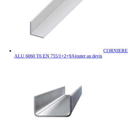
CORNIERE
Ce
ALU 6060 T6 EN 755/1+2+9
Ajouter au devis
produit
a
plusieurs
variations.
Les
options
peuvent
être
choisies
sur
la
page
du
produit