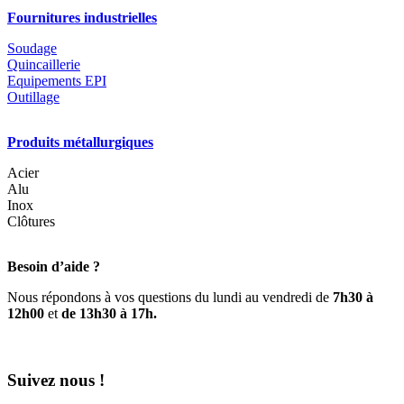
la
Fournitures industrielles
page
du
Soudage
produit
Quincaillerie
Equipements EPI
Outillage
Produits métallurgiques
Acier
Alu
Inox
Clôtures
Besoin d’aide ?
Nous répondons à vos questions du lundi au vendredi de
7h30 à
12h00
et
de 13h30 à 17h.
Suivez nous !