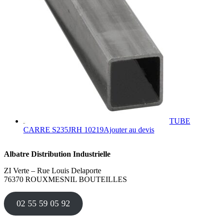
Les
options
peuvent
être
choisies
sur
la
page
du
produit
TUBE
Ce
CARRE S235JRH 10219
Ajouter au devis
produit
a
Albatre Distribution Industrielle
plusieurs
variations.
ZI Verte – Rue Louis Delaporte
Les
76370 ROUXMESNIL BOUTEILLES
options
peuvent
être
02 55 59 05 92
choisies
sur