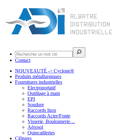
Rechercher
Contact
NOUVEAUTÉ -> Cyclone®
Produits métallurgiques
Fournitures industrielles
Electroportatif
Outillage à main
EPI
Soudure
Raccords Inox
Raccords Acier/Fonte
Visserie, Boulonnerie…
Aérosol
Quincailleries
Clôtures