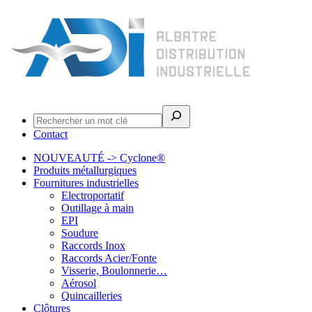
Rechercher
Contact
NOUVEAUTÉ -> Cyclone®
Produits métallurgiques
Fournitures industrielles
Electroportatif
Outillage à main
EPI
Soudure
Raccords Inox
Raccords Acier/Fonte
Visserie, Boulonnerie…
Aérosol
Quincailleries
Clôtures