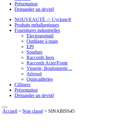
Présentation
Demander un devis
0
NOUVEAUTÉ -> Cyclone®
Produits métallurgiques
Fournitures industrielles
Electroportatif
Outillage à main
EPI
Soudure
Raccords Inox
Raccords Acier/Fonte
Visserie, Boulonnerie…
Aérosol
Quincailleries
Clôtures
Présentation
Demander un devis
0
Accueil
>
Non classé
>
SINABISS45