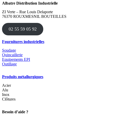
Albatre Distribution Industrielle
plusieurs
variations.
ZI Verte – Rue Louis Delaporte
Les
76370 ROUXMESNIL BOUTEILLES
options
peuvent
être
02 55 59 05 92
choisies
sur
la
Fournitures industrielles
page
du
Soudage
produit
Quincaillerie
Equipements EPI
Outillage
Produits métallurgiques
Acier
Alu
Inox
Clôtures
Besoin d’aide ?