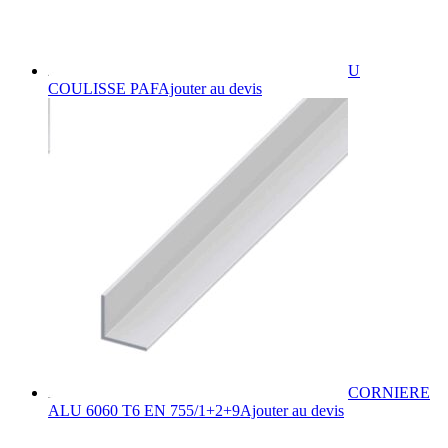
produit
U
Ce
COULISSE PAF
Ajouter au devis
produit
a
plusieurs
variations.
Les
options
peuvent
être
choisies
sur
la
page
du
produit
CORNIERE
Ce
ALU 6060 T6 EN 755/1+2+9
Ajouter au devis
produit
a