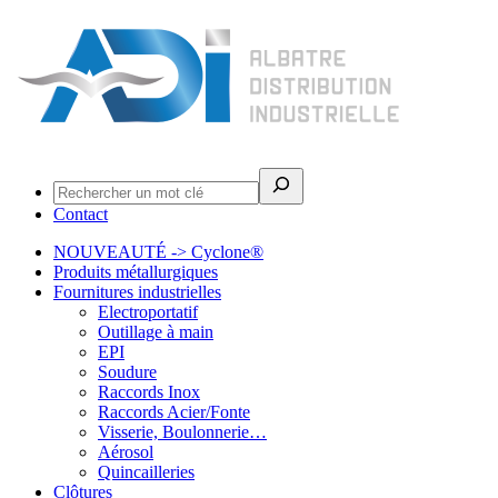
Rechercher
Contact
NOUVEAUTÉ -> Cyclone®
Produits métallurgiques
Fournitures industrielles
Electroportatif
Outillage à main
EPI
Soudure
Raccords Inox
Raccords Acier/Fonte
Visserie, Boulonnerie…
Aérosol
Quincailleries
Clôtures