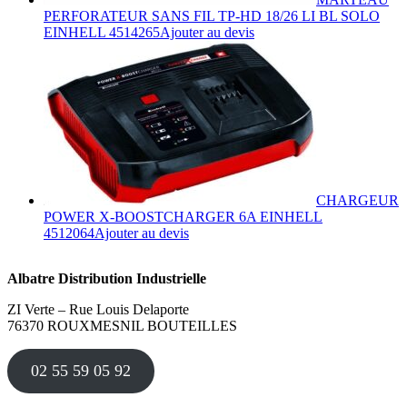
du
PERFORATEUR SANS FIL TP-HD 18/26 LI BL SOLO
produit
EINHELL 4514265
Ajouter au devis
CHARGEUR
POWER X-BOOSTCHARGER 6A EINHELL
4512064
Ajouter au devis
Albatre Distribution Industrielle
ZI Verte – Rue Louis Delaporte
76370 ROUXMESNIL BOUTEILLES
02 55 59 05 92