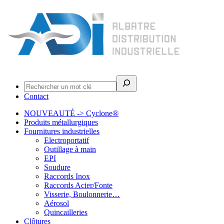
Rechercher
Contact
NOUVEAUTÉ -> Cyclone®
Produits métallurgiques
Fournitures industrielles
Electroportatif
Outillage à main
EPI
Soudure
Raccords Inox
Raccords Acier/Fonte
Visserie, Boulonnerie…
Aérosol
Quincailleries
Clôtures