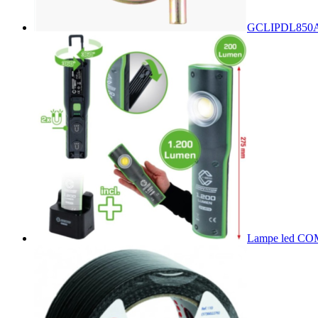
GCLIPDL850
A
Lampe led C