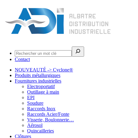
Rechercher
Contact
NOUVEAUTÉ -> Cyclone®
Produits métallurgiques
Fournitures industrielles
Electroportatif
Outillage à main
EPI
Soudure
Raccords Inox
Raccords Acier/Fonte
Visserie, Boulonnerie…
Aérosol
Quincailleries
Clôtures