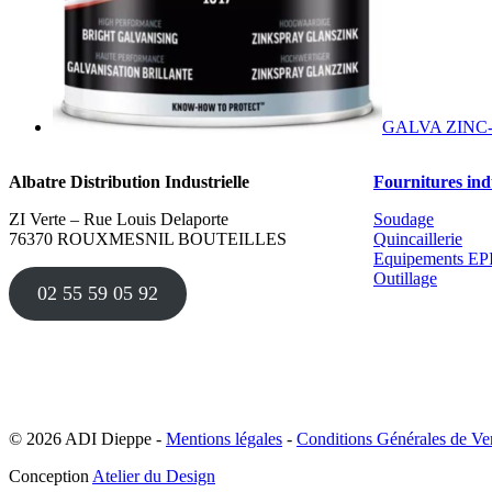
GALVA ZINC
Albatre Distribution Industrielle
Fournitures indu
ZI Verte – Rue Louis Delaporte
Soudage
76370 ROUXMESNIL BOUTEILLES
Quincaillerie
Equipements EP
Outillage
02 55 59 05 92
© 2026 ADI Dieppe -
Mentions légales
-
Conditions Générales de Ve
Conception
Atelier du Design