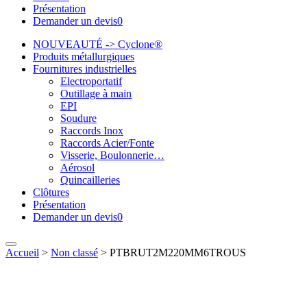
Présentation
Demander un devis
0
NOUVEAUTÉ -> Cyclone®
Produits métallurgiques
Fournitures industrielles
Electroportatif
Outillage à main
EPI
Soudure
Raccords Inox
Raccords Acier/Fonte
Visserie, Boulonnerie…
Aérosol
Quincailleries
Clôtures
Présentation
Demander un devis
0
Accueil
>
Non classé
>
PTBRUT2M220MM6TROUS