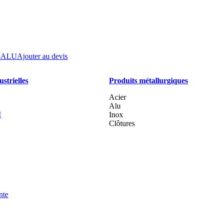
-ALU
Ajouter au devis
strielles
Produits métallurgiques
Acier
Alu
I
Inox
Clôtures
nte