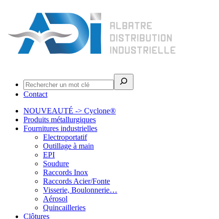
Rechercher
Contact
NOUVEAUTÉ -> Cyclone®
Produits métallurgiques
Fournitures industrielles
Electroportatif
Outillage à main
EPI
Soudure
Raccords Inox
Raccords Acier/Fonte
Visserie, Boulonnerie…
Aérosol
Quincailleries
Clôtures