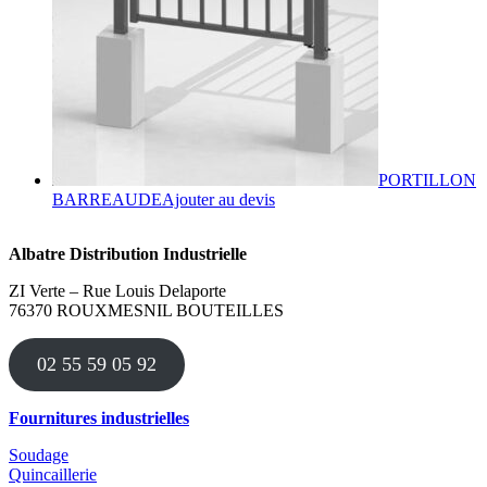
PORTILLON
Ce
BARREAUDE
Ajouter au devis
produit
a
Albatre Distribution Industrielle
plusieurs
variations.
ZI Verte – Rue Louis Delaporte
Les
76370 ROUXMESNIL BOUTEILLES
options
peuvent
être
02 55 59 05 92
choisies
sur
la
Fournitures industrielles
page
du
Soudage
produit
Quincaillerie