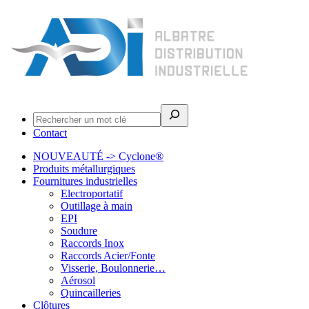
Rechercher
Contact
NOUVEAUTÉ -> Cyclone®
Produits métallurgiques
Fournitures industrielles
Electroportatif
Outillage à main
EPI
Soudure
Raccords Inox
Raccords Acier/Fonte
Visserie, Boulonnerie…
Aérosol
Quincailleries
Clôtures