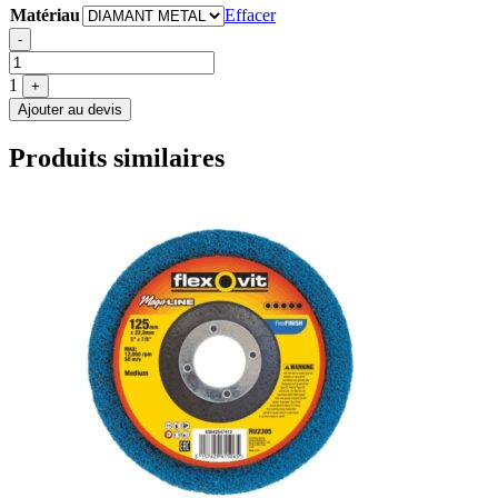
Matériau
Effacer
Quantité
-
1
+
Ajouter au devis
Produits similaires