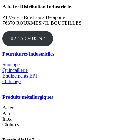
a
Albatre Distribution Industrielle
plusieurs
variations.
ZI Verte – Rue Louis Delaporte
Les
76370 ROUXMESNIL BOUTEILLES
options
peuvent
être
02 55 59 05 92
choisies
sur
la
Fournitures industrielles
page
du
Soudage
produit
Quincaillerie
Equipements EPI
Outillage
Produits métallurgiques
Acier
Alu
Inox
Clôtures