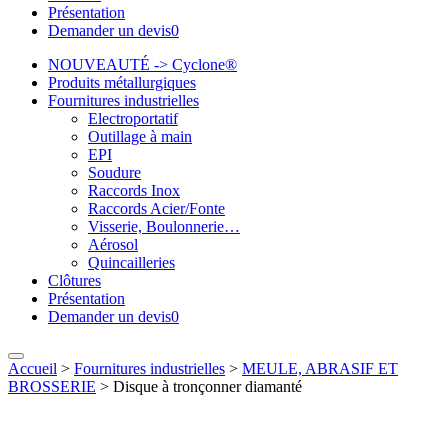
Présentation
Demander un devis
0
NOUVEAUTÉ -> Cyclone®
Produits métallurgiques
Fournitures industrielles
Electroportatif
Outillage à main
EPI
Soudure
Raccords Inox
Raccords Acier/Fonte
Visserie, Boulonnerie…
Aérosol
Quincailleries
Clôtures
Présentation
Demander un devis
0
Accueil
>
Fournitures industrielles
>
MEULE, ABRASIF ET
BROSSERIE
>
Disque à tronçonner diamanté