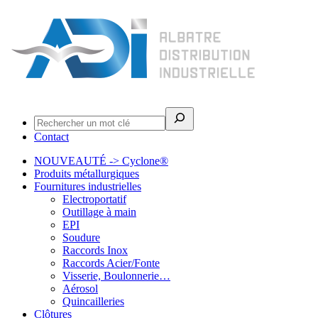
Rechercher
Contact
NOUVEAUTÉ -> Cyclone®
Produits métallurgiques
Fournitures industrielles
Electroportatif
Outillage à main
EPI
Soudure
Raccords Inox
Raccords Acier/Fonte
Visserie, Boulonnerie…
Aérosol
Quincailleries
Clôtures