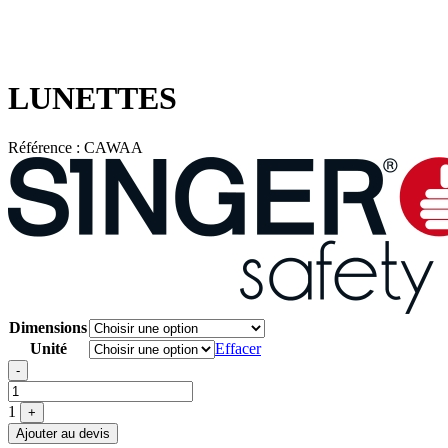
LUNETTES
Référence :
CAWAA
Dimensions
Unité
Effacer
Quantité
-
1
+
Ajouter au devis