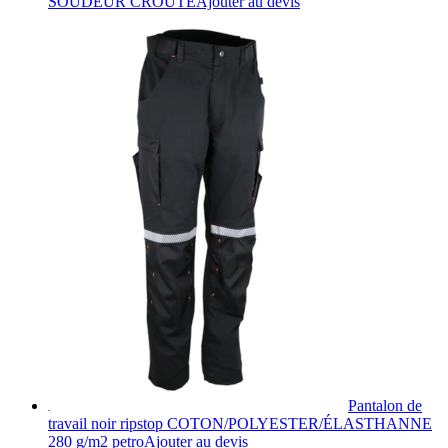
Ce
SOUDEUR CROÛTE
Ajouter au devis
produit
a
plusieurs
variations.
Les
options
peuvent
être
choisies
sur
la
page
du
produit
Pantalon de
travail noir ripstop COTON/POLYESTER/ÉLASTHANNE
Ce
280 g/m2 petro
Ajouter au devis