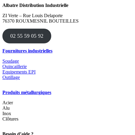
a
Albatre Distribution Industrielle
plusieurs
variations.
ZI Verte – Rue Louis Delaporte
Les
76370 ROUXMESNIL BOUTEILLES
options
peuvent
être
02 55 59 05 92
choisies
sur
la
Fournitures industrielles
page
du
Soudage
produit
Quincaillerie
Equipements EPI
Outillage
Produits métallurgiques
Acier
Alu
Inox
Clôtures
Besoin d’aide ?