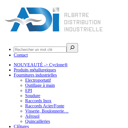
Rechercher
Contact
NOUVEAUTÉ -> Cyclone®
Produits métallurgiques
Fournitures industrielles
Electroportatif
Outillage à main
EPI
Soudure
Raccords Inox
Raccords Acier/Fonte
Visserie, Boulonnerie…
Aérosol
Quincailleries
Clôtures