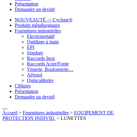
Présentation
Demander un devis
0
NOUVEAUTÉ -> Cyclone®
Produits métallurgiques
Fournitures industrielles
Electroportatif
Outillage à main
EPI
Soudure
Raccords Inox
Raccords Acier/Fonte
Visserie, Boulonnerie…
Aérosol
Quincailleries
Clôtures
Présentation
Demander un devis
0
Accueil
>
Fournitures industrielles
>
EQUIPEMENT DE
PROTECTION INDIVID.
>
LUNETTES