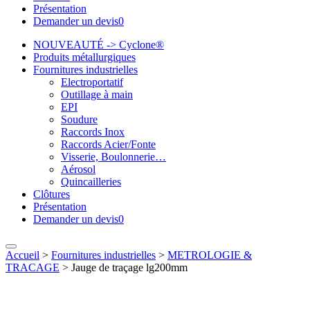
Présentation
Demander un devis
0
NOUVEAUTÉ -> Cyclone®
Produits métallurgiques
Fournitures industrielles
Electroportatif
Outillage à main
EPI
Soudure
Raccords Inox
Raccords Acier/Fonte
Visserie, Boulonnerie…
Aérosol
Quincailleries
Clôtures
Présentation
Demander un devis
0
Accueil
>
Fournitures industrielles
>
METROLOGIE &
TRACAGE
>
Jauge de traçage lg200mm