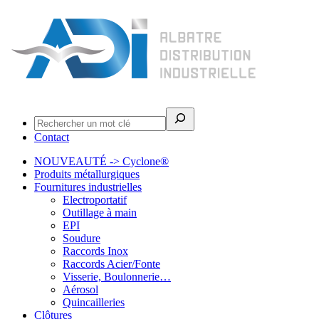
Rechercher
Contact
NOUVEAUTÉ -> Cyclone®
Produits métallurgiques
Fournitures industrielles
Electroportatif
Outillage à main
EPI
Soudure
Raccords Inox
Raccords Acier/Fonte
Visserie, Boulonnerie…
Aérosol
Quincailleries
Clôtures