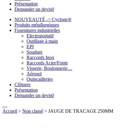
Présentation
Demander un devis
0
NOUVEAUTÉ -> Cyclone®
Produits métallurgiques
Fournitures industrielles
Electroportatif
Outillage à main
EPI
Soudure
Raccords Inox
Raccords Acier/Fonte
Visserie, Boulonnerie…
Aérosol
Quincailleries
Clôtures
Présentation
Demander un devis
0
Accueil
>
Non classé
>
JAUGE DE TRACAGE 250MM