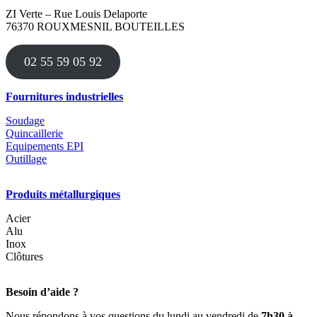
ZI Verte – Rue Louis Delaporte
76370 ROUXMESNIL BOUTEILLES
02 55 59 05 92
Fournitures industrielles
Soudage
Quincaillerie
Equipements EPI
Outillage
Produits métallurgiques
Acier
Alu
Inox
Clôtures
Besoin d’aide ?
Nous répondons à vos questions du lundi au vendredi de
7h30 à