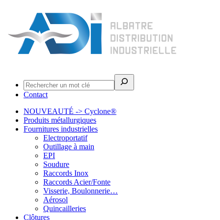
Rechercher
Contact
NOUVEAUTÉ -> Cyclone®
Produits métallurgiques
Fournitures industrielles
Electroportatif
Outillage à main
EPI
Soudure
Raccords Inox
Raccords Acier/Fonte
Visserie, Boulonnerie…
Aérosol
Quincailleries
Clôtures