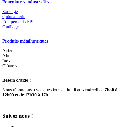
la
Fournitures industrielles
page
du
Soudage
produit
Quincaillerie
Equipements EPI
Outillage
Produits métallurgiques
Acier
Alu
Inox
Clôtures
Besoin d’aide ?
Nous répondons à vos questions du lundi au vendredi de
7h30 à
12h00
et
de 13h30 à 17h.
Suivez nous !