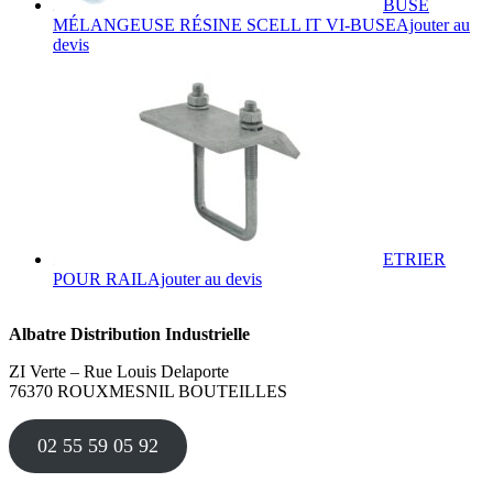
BUSE
MÉLANGEUSE RÉSINE SCELL IT VI-BUSE
Ajouter au
devis
ETRIER
Ce
POUR RAIL
Ajouter au devis
produit
a
Albatre Distribution Industrielle
plusieurs
variations.
ZI Verte – Rue Louis Delaporte
Les
76370 ROUXMESNIL BOUTEILLES
options
peuvent
être
02 55 59 05 92
choisies
sur