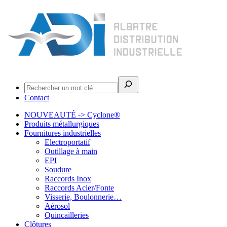
Rechercher
Contact
NOUVEAUTÉ -> Cyclone®
Produits métallurgiques
Fournitures industrielles
Electroportatif
Outillage à main
EPI
Soudure
Raccords Inox
Raccords Acier/Fonte
Visserie, Boulonnerie…
Aérosol
Quincailleries
Clôtures