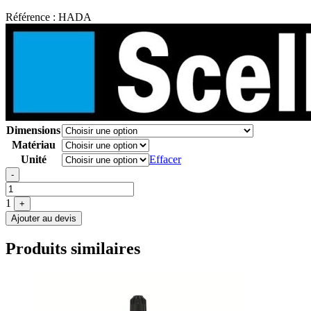
Référence :
HADA
Dimensions
Matériau
Unité
Effacer
Quantité
-
1
+
Ajouter au devis
Produits similaires