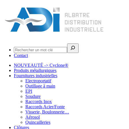
Rechercher
Contact
NOUVEAUTÉ -> Cyclone®
Produits métallurgiques
Fournitures industrielles
Electroportatif
Outillage à main
EPI
Soudure
Raccords Inox
Raccords Acier/Fonte
Visserie, Boulonnerie…
Aérosol
Quincailleries
Clôtures