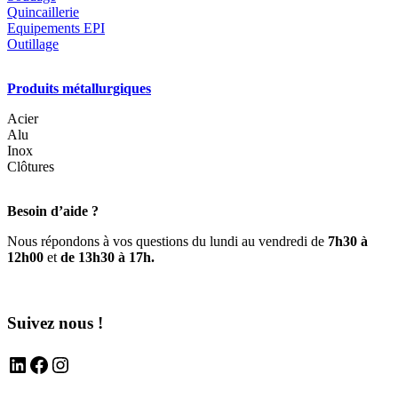
produit
Quincaillerie
Equipements EPI
Outillage
Produits métallurgiques
Acier
Alu
Inox
Clôtures
Besoin d’aide ?
Nous répondons à vos questions du lundi au vendredi de
7h30 à
12h00
et
de 13h30 à 17h.
Suivez nous !
LinkedIn
Facebook
Instagram