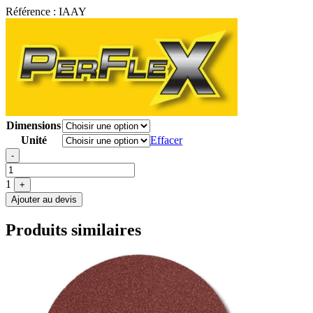
Référence :
IAAY
Dimensions
Unité
Effacer
Quantité
-
1
+
Ajouter au devis
Produits similaires