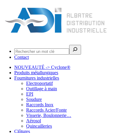
Rechercher
Contact
NOUVEAUTÉ -> Cyclone®
Produits métallurgiques
Fournitures industrielles
Electroportatif
Outillage à main
EPI
Soudure
Raccords Inox
Raccords Acier/Fonte
Visserie, Boulonnerie…
Aérosol
Quincailleries
Clôtures