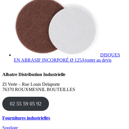
a
plusieurs
variations.
Les
options
peuvent
être
choisies
sur
la
DISQUES
page
Ce
EN ABRASIF INCORPORÉ Ø 125
Ajouter au devis
du
produit
produit
a
Albatre Distribution Industrielle
plusieurs
variations
ZI Verte – Rue Louis Delaporte
Les
76370 ROUXMESNIL BOUTEILLES
options
peuvent
être
02 55 59 05 92
choisies
sur
la
Fournitures industrielles
page
du
Soudage