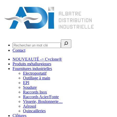
Rechercher
Contact
NOUVEAUTÉ -> Cyclone®
Produits métallurgiques
Fournitures industrielles
Electroportatif
Outillage à main
EPI
Soudure
Raccords Inox
Raccords Acier/Fonte
Visserie, Boulonnerie…
Aérosol
Quincailleries
Clôtures