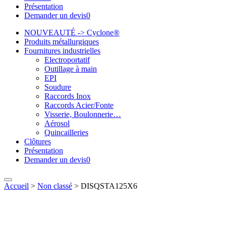
Présentation
Demander un devis
0
NOUVEAUTÉ -> Cyclone®
Produits métallurgiques
Fournitures industrielles
Electroportatif
Outillage à main
EPI
Soudure
Raccords Inox
Raccords Acier/Fonte
Visserie, Boulonnerie…
Aérosol
Quincailleries
Clôtures
Présentation
Demander un devis
0
Accueil
>
Non classé
>
DISQSTA125X6