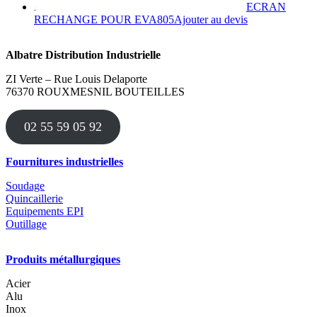
ECRAN
Ce
RECHANGE POUR EVA805
Ajouter au devis
produit
a
Albatre Distribution Industrielle
plusieurs
variations.
ZI Verte – Rue Louis Delaporte
Les
76370 ROUXMESNIL BOUTEILLES
options
peuvent
être
02 55 59 05 92
choisies
sur
la
Fournitures industrielles
page
du
Soudage
produit
Quincaillerie
Equipements EPI
Outillage
Produits métallurgiques
Acier
Alu
Inox