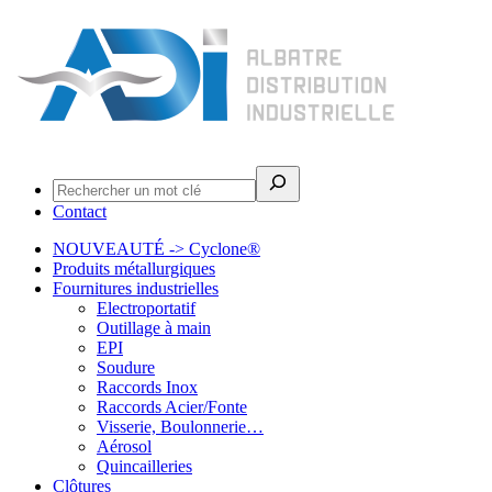
Rechercher
Contact
NOUVEAUTÉ -> Cyclone®
Produits métallurgiques
Fournitures industrielles
Electroportatif
Outillage à main
EPI
Soudure
Raccords Inox
Raccords Acier/Fonte
Visserie, Boulonnerie…
Aérosol
Quincailleries
Clôtures