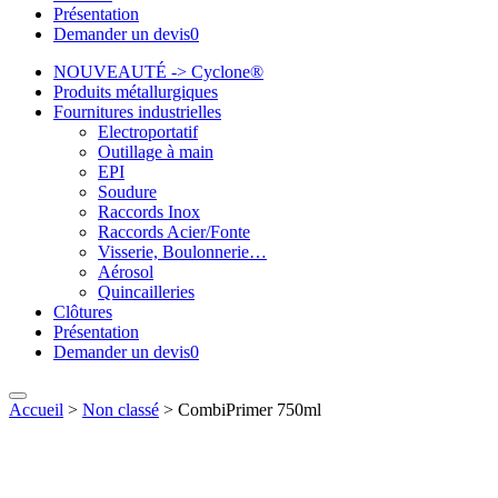
Présentation
Demander un devis
0
NOUVEAUTÉ -> Cyclone®
Produits métallurgiques
Fournitures industrielles
Electroportatif
Outillage à main
EPI
Soudure
Raccords Inox
Raccords Acier/Fonte
Visserie, Boulonnerie…
Aérosol
Quincailleries
Clôtures
Présentation
Demander un devis
0
Accueil
>
Non classé
>
CombiPrimer 750ml