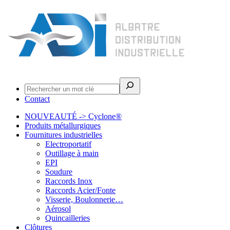
Rechercher
Contact
NOUVEAUTÉ -> Cyclone®
Produits métallurgiques
Fournitures industrielles
Electroportatif
Outillage à main
EPI
Soudure
Raccords Inox
Raccords Acier/Fonte
Visserie, Boulonnerie…
Aérosol
Quincailleries
Clôtures