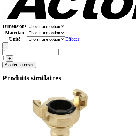
Dimensions
Matériau
Unité
Effacer
Quantité
-
1
+
Ajouter au devis
Produits similaires