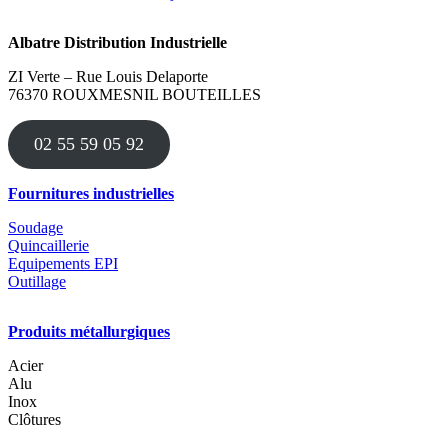
produit
a
Albatre Distribution Industrielle
plusieurs
variations.
ZI Verte – Rue Louis Delaporte
Les
76370 ROUXMESNIL BOUTEILLES
options
peuvent
être
02 55 59 05 92
choisies
sur
la
Fournitures industrielles
page
du
Soudage
produit
Quincaillerie
Equipements EPI
Outillage
Produits métallurgiques
Acier
Alu
Inox
Clôtures