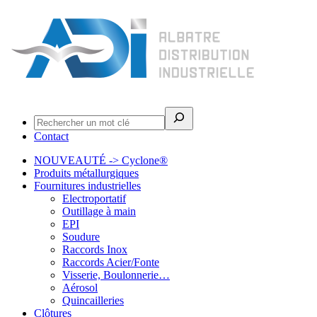
Rechercher
Contact
NOUVEAUTÉ -> Cyclone®
Produits métallurgiques
Fournitures industrielles
Electroportatif
Outillage à main
EPI
Soudure
Raccords Inox
Raccords Acier/Fonte
Visserie, Boulonnerie…
Aérosol
Quincailleries
Clôtures