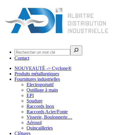
Rechercher
Contact
NOUVEAUTÉ -> Cyclone®
Produits métallurgiques
Fournitures industrielles
Electroportatif
Outillage à main
EPI
Soudure
Raccords Inox
Raccords Acier/Fonte
Visserie, Boulonnerie…
Aérosol
Quincailleries
Clôtures