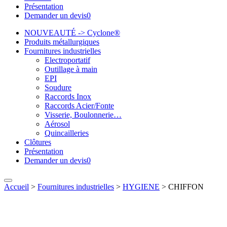
Présentation
Demander un devis
0
NOUVEAUTÉ -> Cyclone®
Produits métallurgiques
Fournitures industrielles
Electroportatif
Outillage à main
EPI
Soudure
Raccords Inox
Raccords Acier/Fonte
Visserie, Boulonnerie…
Aérosol
Quincailleries
Clôtures
Présentation
Demander un devis
0
Accueil
>
Fournitures industrielles
>
HYGIENE
>
CHIFFON