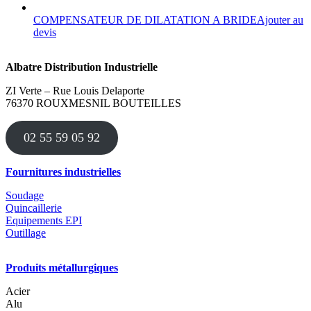
COMPENSATEUR DE DILATATION A BRIDE
Ajouter au
Ce
devis
produit
a
Albatre Distribution Industrielle
plusieurs
variations.
ZI Verte – Rue Louis Delaporte
Les
76370 ROUXMESNIL BOUTEILLES
options
peuvent
être
02 55 59 05 92
choisies
sur
la
Fournitures industrielles
page
du
Soudage
produit
Quincaillerie
Equipements EPI
Outillage
Produits métallurgiques
Acier
Alu