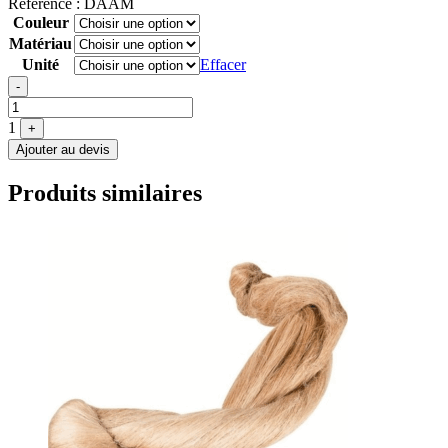
Référence :
DAAM
Couleur
Matériau
Unité
Effacer
Quantité
-
1
+
Ajouter au devis
Produits similaires