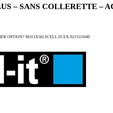
S – SANS COLLERETTE – AC
R OPTION7 M10 (X50) SCELL-IT EX-9215111040