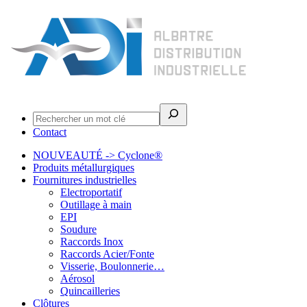
Rechercher
Contact
NOUVEAUTÉ -> Cyclone®
Produits métallurgiques
Fournitures industrielles
Electroportatif
Outillage à main
EPI
Soudure
Raccords Inox
Raccords Acier/Fonte
Visserie, Boulonnerie…
Aérosol
Quincailleries
Clôtures