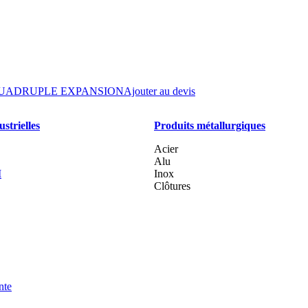
choisies
sur
la
page
du
produit
UADRUPLE EXPANSION
Ajouter au devis
strielles
Produits métallurgiques
Acier
Alu
I
Inox
Clôtures
nte