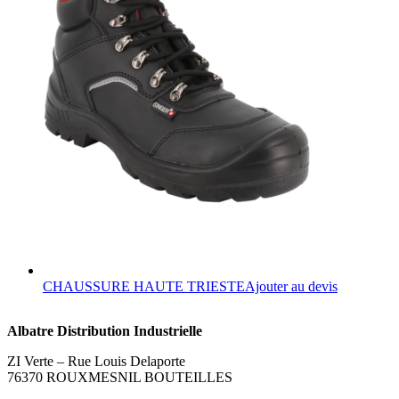
options
peuvent
être
choisies
sur
la
page
du
produit
Ce
CHAUSSURE HAUTE TRIESTE
Ajouter au devis
produit
a
Albatre Distribution Industrielle
plusieurs
variations.
ZI Verte – Rue Louis Delaporte
Les
76370 ROUXMESNIL BOUTEILLES
options
peuvent