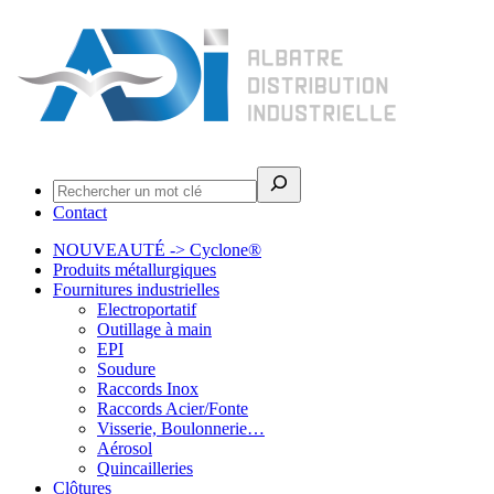
Rechercher
Contact
NOUVEAUTÉ -> Cyclone®
Produits métallurgiques
Fournitures industrielles
Electroportatif
Outillage à main
EPI
Soudure
Raccords Inox
Raccords Acier/Fonte
Visserie, Boulonnerie…
Aérosol
Quincailleries
Clôtures