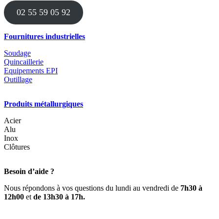
être
02 55 59 05 92
choisies
sur
la
Fournitures industrielles
page
du
Soudage
produit
Quincaillerie
Equipements EPI
Outillage
Produits métallurgiques
Acier
Alu
Inox
Clôtures
Besoin d’aide ?
Nous répondons à vos questions du lundi au vendredi de
7h30 à
12h00
et
de 13h30 à 17h.