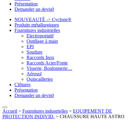
Présentation
Demander un devis
0
NOUVEAUTÉ -> Cyclone®
Produits métallurgiques
Fournitures industrielles
Electroportatif
Outillage à main
EPI
Soudure
Raccords Inox
Raccords Acier/Fonte
Visserie, Boulonnerie…
Aérosol
Quincailleries
Clôtures
Présentation
Demander un devis
0
Accueil
>
Fournitures industrielles
>
EQUIPEMENT DE
PROTECTION INDIVID.
>
CHAUSSURE HAUTE ASTRO