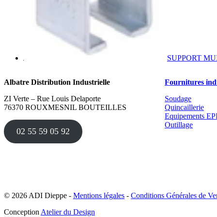
SUPPORT M
Albatre Distribution Industrielle
Fournitures indu
ZI Verte – Rue Louis Delaporte
Soudage
76370 ROUXMESNIL BOUTEILLES
Quincaillerie
Equipements EP
Outillage
02 55 59 05 92
© 2026 ADI Dieppe -
Mentions légales
-
Conditions Générales de Ve
Conception
Atelier du Design