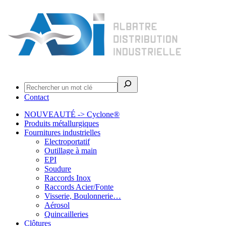
Rechercher
Contact
NOUVEAUTÉ -> Cyclone®
Produits métallurgiques
Fournitures industrielles
Electroportatif
Outillage à main
EPI
Soudure
Raccords Inox
Raccords Acier/Fonte
Visserie, Boulonnerie…
Aérosol
Quincailleries
Clôtures