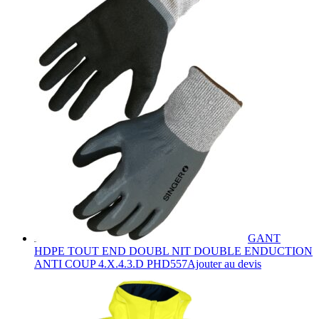
GANT
HDPE TOUT END DOUBL NIT DOUBLE ENDUCTION
Ce
ANTI COUP 4.X.4.3.D PHD557
Ajouter au devis
produit
a
plusieurs
variations.