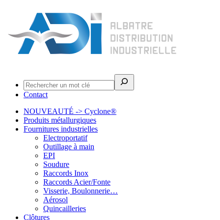
Rechercher
Contact
NOUVEAUTÉ -> Cyclone®
Produits métallurgiques
Fournitures industrielles
Electroportatif
Outillage à main
EPI
Soudure
Raccords Inox
Raccords Acier/Fonte
Visserie, Boulonnerie…
Aérosol
Quincailleries
Clôtures