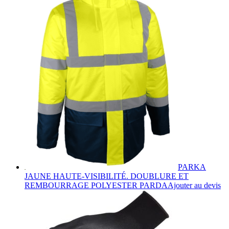
Les
options
peuvent
être
choisies
sur
la
page
du
produit
PARKA
JAUNE HAUTE-VISIBILITÉ. DOUBLURE ET
C
REMBOURRAGE POLYESTER PARDA
Ajouter au devis
pr
a
pl
va