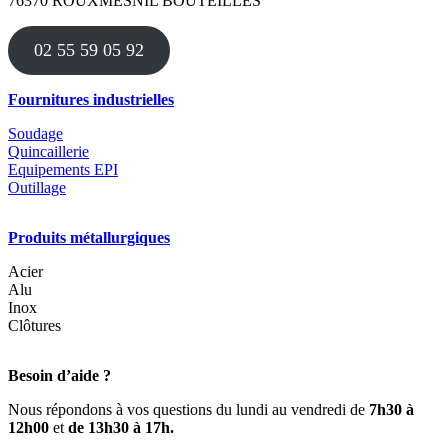
76370 ROUXMESNIL BOUTEILLES
options
peuvent
être
02 55 59 05 92
choisies
sur
la
Fournitures industrielles
page
du
Soudage
produit
Quincaillerie
Equipements EPI
Outillage
Produits métallurgiques
Acier
Alu
Inox
Clôtures
Besoin d’aide ?
Nous répondons à vos questions du lundi au vendredi de
7h30 à
12h00
et
de 13h30 à 17h.