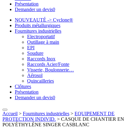
Présentation
Demander un devis
0
NOUVEAUTÉ -> Cyclone®
Produits métallurgiques
Fournitures industrielles
Electroportatif
Outillage à main
EPI
Soudure
Raccords Inox
Raccords Acier/Fonte
Visserie, Boulonnerie…
Aérosol
Quincailleries
Clôtures
Présentation
Demander un devis
0
Accueil
>
Fournitures industrielles
>
EQUIPEMENT DE
PROTECTION INDIVID.
>
CASQUE DE CHANTIER EN
POLYÉTHYLÈNE SINGER CASBLANC