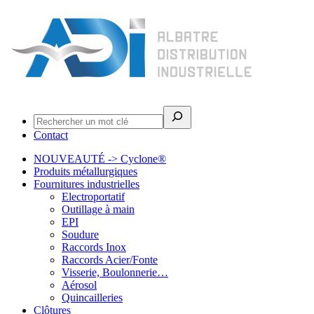
Rechercher
Contact
NOUVEAUTÉ -> Cyclone®
Produits métallurgiques
Fournitures industrielles
Electroportatif
Outillage à main
EPI
Soudure
Raccords Inox
Raccords Acier/Fonte
Visserie, Boulonnerie…
Aérosol
Quincailleries
Clôtures