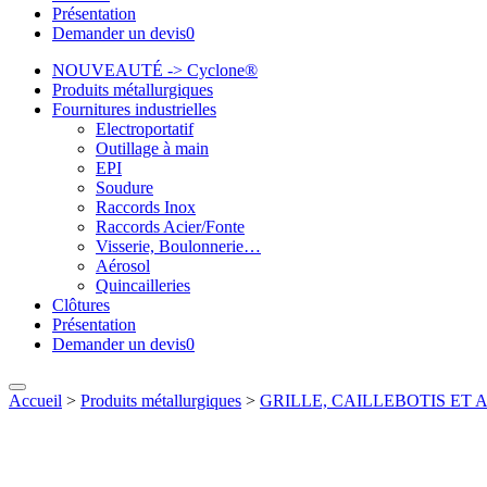
Présentation
Demander un devis
0
NOUVEAUTÉ -> Cyclone®
Produits métallurgiques
Fournitures industrielles
Electroportatif
Outillage à main
EPI
Soudure
Raccords Inox
Raccords Acier/Fonte
Visserie, Boulonnerie…
Aérosol
Quincailleries
Clôtures
Présentation
Demander un devis
0
Accueil
>
Produits métallurgiques
>
GRILLE, CAILLEBOTIS ET 