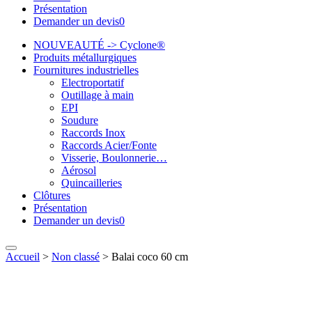
Présentation
Demander un devis
0
NOUVEAUTÉ -> Cyclone®
Produits métallurgiques
Fournitures industrielles
Electroportatif
Outillage à main
EPI
Soudure
Raccords Inox
Raccords Acier/Fonte
Visserie, Boulonnerie…
Aérosol
Quincailleries
Clôtures
Présentation
Demander un devis
0
Accueil
>
Non classé
>
Balai coco 60 cm