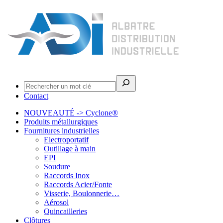
Rechercher
Contact
NOUVEAUTÉ -> Cyclone®
Produits métallurgiques
Fournitures industrielles
Electroportatif
Outillage à main
EPI
Soudure
Raccords Inox
Raccords Acier/Fonte
Visserie, Boulonnerie…
Aérosol
Quincailleries
Clôtures