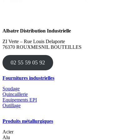
Recherche
Rechercher
produits
Désolé, aucun contenu trouvé.
Albatre Distribution Industrielle
ZI Verte – Rue Louis Delaporte
76370 ROUXMESNIL BOUTEILLES
02 55 59 05 92
Fournitures industrielles
Soudage
Quincaillerie
Equipements EPI
Outillage
Produits métallurgiques
Acier
Alu