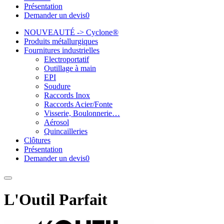
Présentation
Demander un devis
0
NOUVEAUTÉ -> Cyclone®
Produits métallurgiques
Fournitures industrielles
Electroportatif
Outillage à main
EPI
Soudure
Raccords Inox
Raccords Acier/Fonte
Visserie, Boulonnerie…
Aérosol
Quincailleries
Clôtures
Présentation
Demander un devis
0
L'Outil Parfait