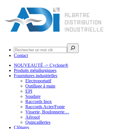
Rechercher
Contact
NOUVEAUTÉ -> Cyclone®
Produits métallurgiques
Fournitures industrielles
Electroportatif
Outillage à main
EPI
Soudure
Raccords Inox
Raccords Acier/Fonte
Visserie, Boulonnerie…
Aérosol
Quincailleries
Clôtures