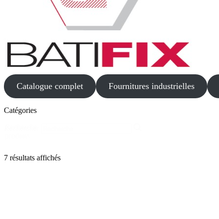
Catalogue complet
Fournitures industrielles
Catégories
Recherche
Rechercher
produits
7 résultats affichés