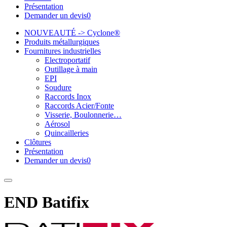
Présentation
Demander un devis
0
NOUVEAUTÉ -> Cyclone®
Produits métallurgiques
Fournitures industrielles
Electroportatif
Outillage à main
EPI
Soudure
Raccords Inox
Raccords Acier/Fonte
Visserie, Boulonnerie…
Aérosol
Quincailleries
Clôtures
Présentation
Demander un devis
0
END Batifix