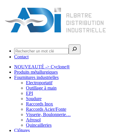
Rechercher
Contact
NOUVEAUTÉ -> Cyclone®
Produits métallurgiques
Fournitures industrielles
Electroportatif
Outillage à main
EPI
Soudure
Raccords Inox
Raccords Acier/Fonte
Visserie, Boulonnerie…
Aérosol
Quincailleries
Clôtures