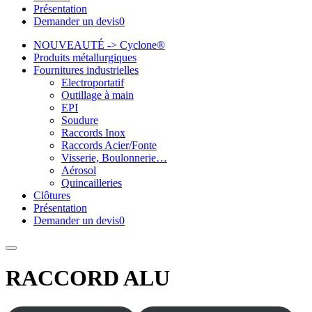
Présentation
Demander un devis
0
NOUVEAUTÉ -> Cyclone®
Produits métallurgiques
Fournitures industrielles
Electroportatif
Outillage à main
EPI
Soudure
Raccords Inox
Raccords Acier/Fonte
Visserie, Boulonnerie…
Aérosol
Quincailleries
Clôtures
Présentation
Demander un devis
0
RACCORD ALU