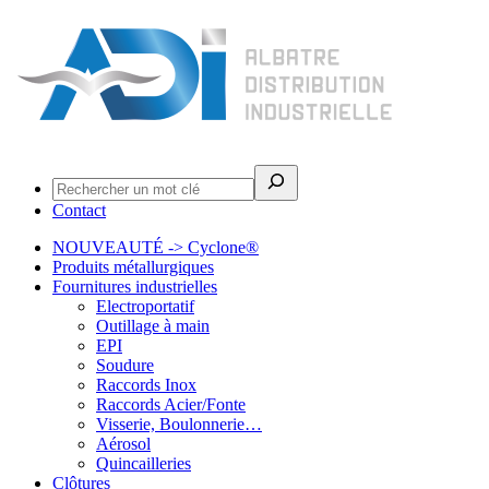
Rechercher
Contact
NOUVEAUTÉ -> Cyclone®
Produits métallurgiques
Fournitures industrielles
Electroportatif
Outillage à main
EPI
Soudure
Raccords Inox
Raccords Acier/Fonte
Visserie, Boulonnerie…
Aérosol
Quincailleries
Clôtures